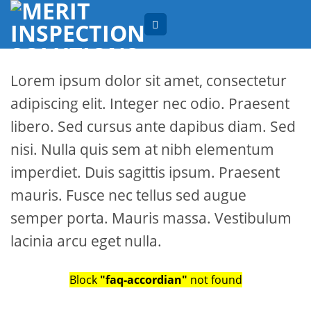
Skip
to
content
Lorem ipsum dolor sit amet, consectetur
adipiscing elit. Integer nec odio. Praesent
libero. Sed cursus ante dapibus diam. Sed
nisi. Nulla quis sem at nibh elementum
imperdiet. Duis sagittis ipsum. Praesent
mauris. Fusce nec tellus sed augue
semper porta. Mauris massa. Vestibulum
lacinia arcu eget nulla.
Block
"faq-accordian"
not found